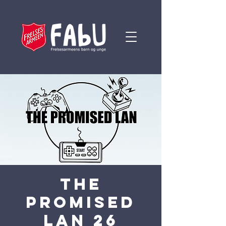
The
Promised
LAN 26