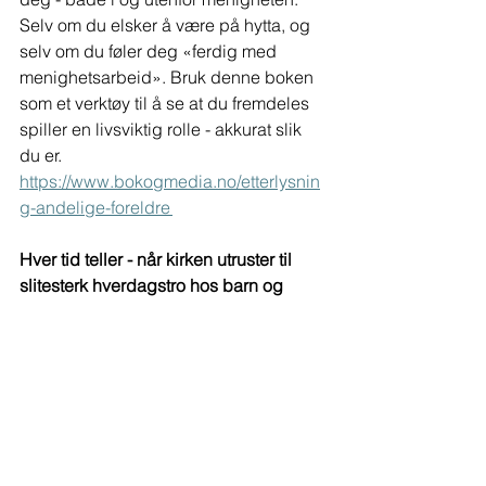
Selv om du elsker å være på hytta, og 
selv om du føler deg «ferdig med 
menighetsarbeid». Bruk denne boken 
som et verktøy til å se at du fremdeles 
spiller en livsviktig rolle - akkurat slik 
du er. 
https://www.bokogmedia.no/etterlysnin
g-andelige-foreldre
Hver tid teller - når kirken utruster til 
slitesterk hverdagstro hos barn og 
unge
Av Linda Andernach Johannesen 
En rask titt i bakspeilet forteller oss at 
mange av de unge som en gang 
deltok aktivt i kirkens arbeid, ikke er 
der lenger. Hvor ble de av? Hvorfor 