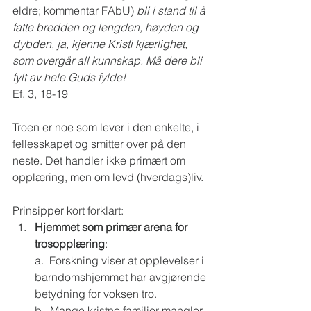
eldre; kommentar FAbU) 
bli i stand til å 
fatte bredden og lengden, høyden og 
dybden, ja, kjenne Kristi kjærlighet, 
som overgår all kunnskap. Må dere bli 
fylt av hele Guds fylde!
Ef. 3, 18-19 
Troen er noe som lever i den enkelte, i 
fellesskapet og smitter over på den 
neste. Det handler ikke primært om 
opplæring, men om levd (hverdags)liv.  
Prinsipper kort forklart: 
Hjemmet som primær arena for 
trosopplæring
: 
a.  Forskning viser at opplevelser i 
barndomshjemmet har avgjørende 
betydning for voksen tro. 
b.  Mange kristne familier mangler 