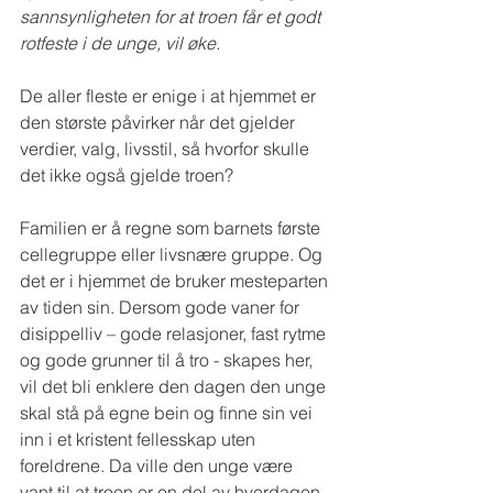
sannsynligheten for at troen får et godt 
rotfeste i de unge, vil øke.
De aller fleste er enige i at hjemmet er 
den største påvirker når det gjelder 
verdier, valg, livsstil, så hvorfor skulle 
det ikke også gjelde troen? 
Familien er å regne som barnets første 
cellegruppe eller livsnære gruppe. Og 
det er i hjemmet de bruker mesteparten 
av tiden sin. Dersom gode vaner for 
disippelliv – gode relasjoner, fast rytme 
og gode grunner til å tro - skapes her, 
vil det bli enklere den dagen den unge 
skal stå på egne bein og finne sin vei 
inn i et kristent fellesskap uten 
foreldrene. Da ville den unge være 
vant til at troen er en del av hverdagen, 