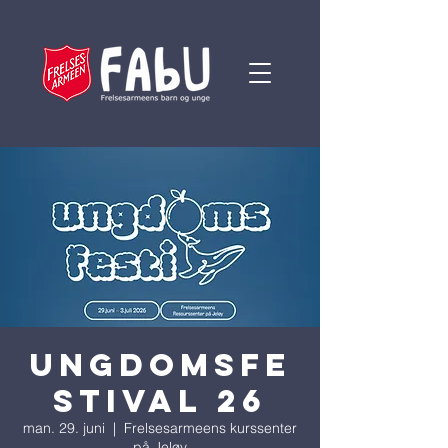
Ungdomsfe
stival 26
man. 29. juni
  |  
Frelsesarmeens kurssenter
på Jeløy